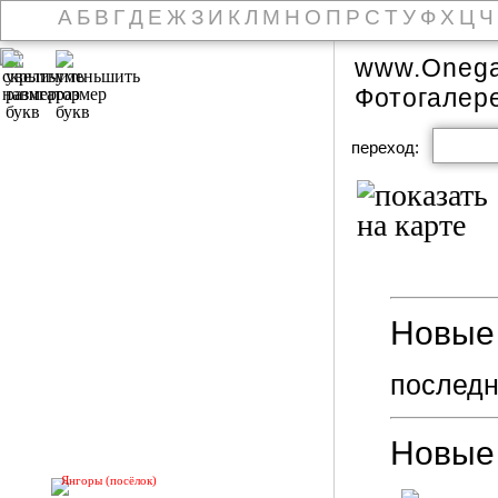
А
Б
В
Г
Д
Е
Ж
З
И
К
Л
М
Н
О
П
Р
С
Т
У
Ф
Х
Ц
Ч
www.Onega
Фотогалер
переход:
Новые 
последн
Новые
Янгоры (посёлок)