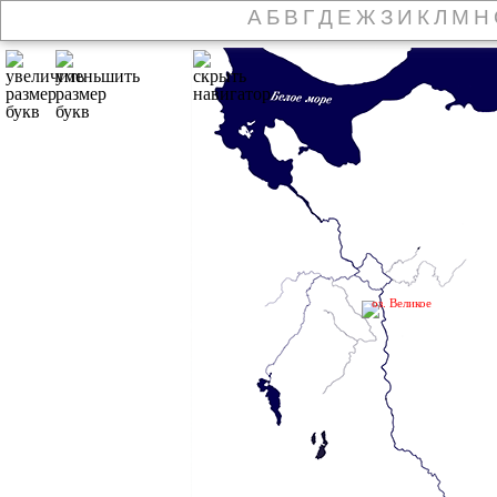
А
Б
В
Г
Д
Е
Ж
З
И
К
Л
М
Н
оз. Великое