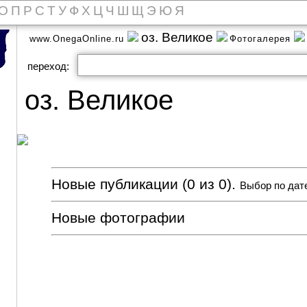
О
П
Р
С
Т
У
Ф
Х
Ц
Ч
Ш
Щ
Э
Ю
Я
оз. Великое
www.OnegaOnline.ru
Фотогалерея
переход:
оз. Великое
Новые публикации (0 из 0).
Выбор по дат
Новые фотографии