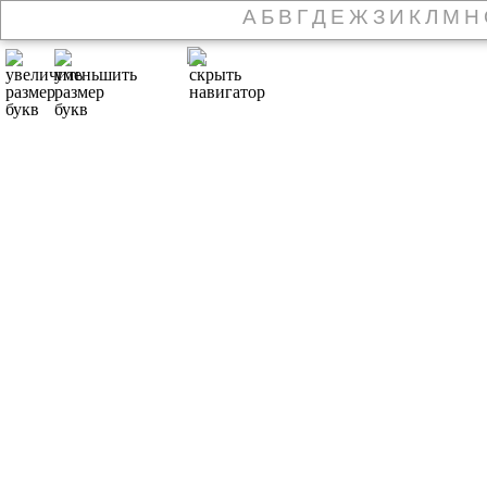
А
Б
В
Г
Д
Е
Ж
З
И
К
Л
М
Н