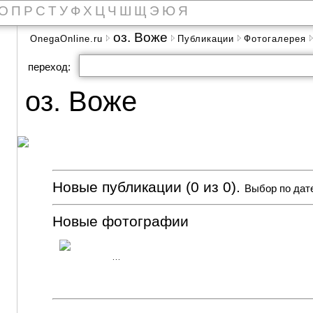
О
П
Р
С
Т
У
Ф
Х
Ц
Ч
Ш
Щ
Э
Ю
Я
оз. Воже
OnegaOnline.ru
Публикации
Фотогалерея
переход:
оз. Воже
Новые публикации (0 из 0).
Выбор по дат
Новые фотографии
...