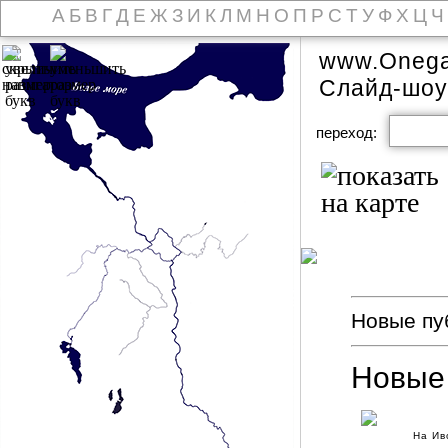
А
Б
В
Г
Д
Е
Ж
З
И
К
Л
М
Н
О
П
Р
С
Т
У
Ф
Х
Ц
Ч
www.Onega
Слайд-шоу
переход:
Новые пуб
Новые
Hа Ив