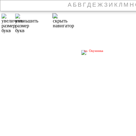
А
Б
В
Г
Д
Е
Ж
З
И
К
Л
М
Н
оз. Окунинка