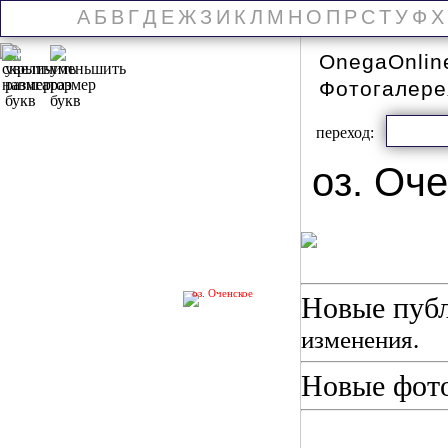
А
Б
В
Г
Д
Е
Ж
З
И
К
Л
М
Н
О
П
Р
С
Т
У
Ф
Х
OnegaOnlin
Фотогалер
переход:
оз. Оче
оз. Оченское
Новые публ
изменения.
Новые фот