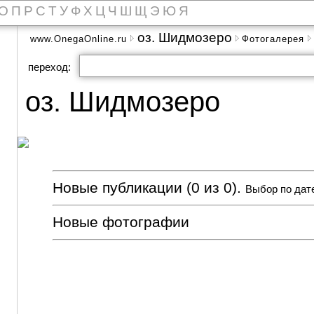
О
П
Р
С
Т
У
Ф
Х
Ц
Ч
Ш
Щ
Э
Ю
Я
оз. Шидмозеро
www.OnegaOnline.ru
Фотогалерея
переход:
оз. Шидмозеро
Новые публикации (0 из 0).
Выбор по дат
Новые фотографии