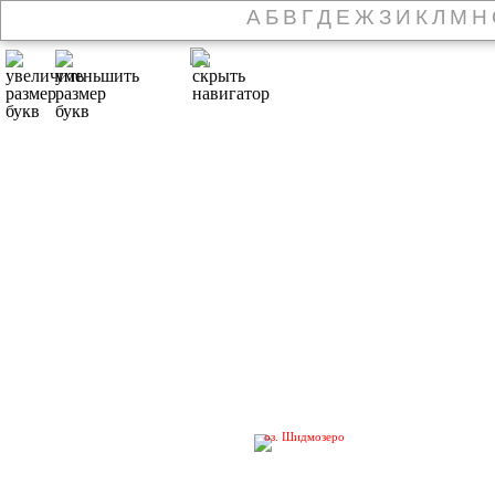
А
Б
В
Г
Д
Е
Ж
З
И
К
Л
М
Н
оз. Шидмозеро