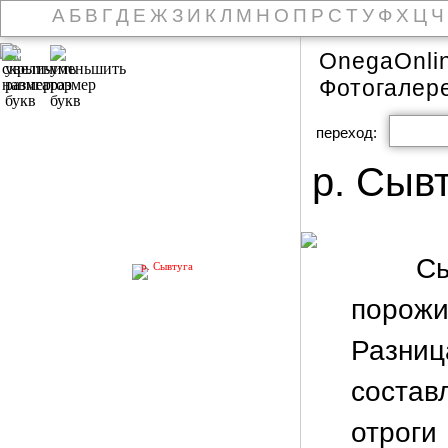
А
Б
В
Г
Д
Е
Ж
З
И
К
Л
М
Н
О
П
Р
С
Т
У
Ф
Х
Ц
Ч
OnegaOnli
Фотогалер
переход:
р. Сывт
Сыв
р. Сывтуга
порож
Разниц
состав
отроги