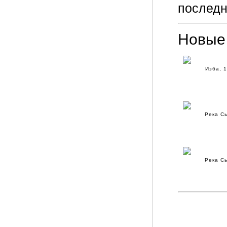
последн
Новые
Изба, 1
Река С
Река С