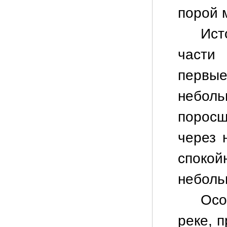
порой 
Ист
части
первы
неболь
порос
через 
споко
неболь
Осо
реке, 