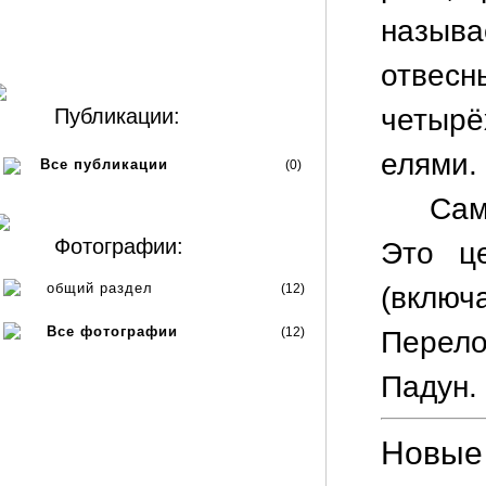
назыв
отве
четыр
Публикации:
елями.
Все публикации
(0)
Сам
Фотографии:
Это ц
общий раздел
(12)
(вклю
Все фотографии
(12)
Перело
Падун.
Новые 