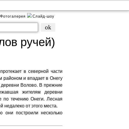
Фотогалерея
Слайд-шоу
лов ручей)
протекает в северной части
м районом и впадает в Онегу
а деревни Волово. В прежние
ежавшая жителям деревни
е по течению Онеги. Лесная
й недалеко от этого места.
ю они построили несколько