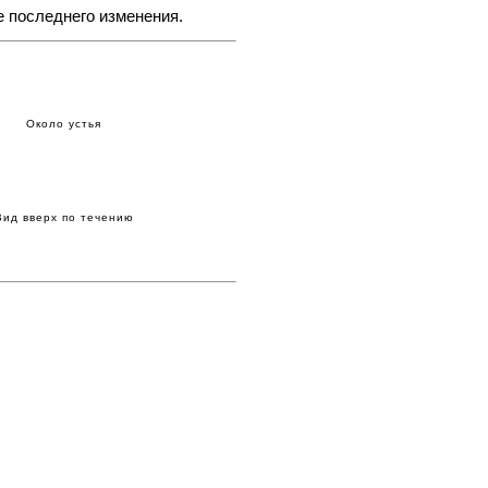
е последнего изменения.
Около устья
Вид вверх по течению