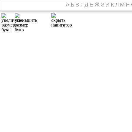
А
Б
В
Г
Д
Е
Ж
З
И
К
Л
М
Н