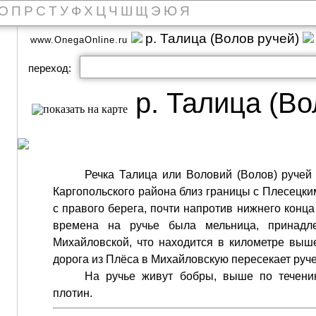
О
П
Р
С
Т
У
Ф
Х
Ц
Ч
Ш
Щ
Э
Ю
Я
р. Талица (Волов ручей)
www.OnegaOnline.ru
переход:
р. Талица (Во
Речка Талица или Воловий (Волов) ручей 
Каргопольского района близ границы с Плесецки
с правого берега, почти напротив нижнего конц
времена на ручье была мельница, принадл
Михайловской, что находится в километре выш
дорога из Плёса в Михайловскую пересекает руче
На ручье живут бобры, выше по течени
плотин.