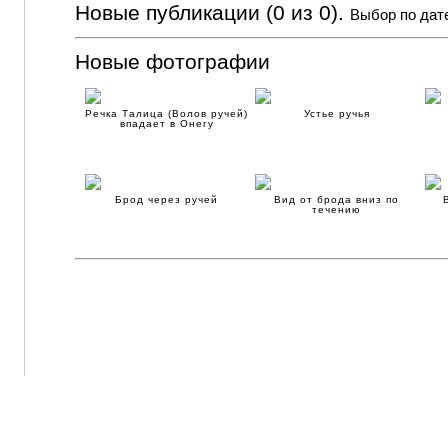
Новые публикации (0 из 0).
Выбор по дат
Новые фотографии
Речка Талица (Волов ручей)
Устье ручья
впадает в Онегу
Брод через ручей
Вид от брода вниз по
течению